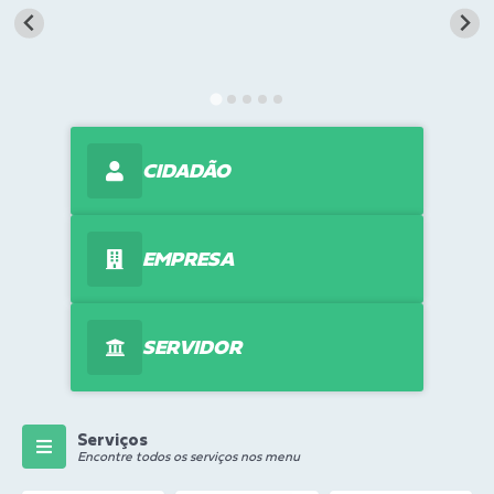
Transparência
Turismo
Editais
CIDADÃO
CAPINA ECOLÓGICA
Listas de Espera - Unidade Básica de Saúde
EMPRESA
Defesa Civil
AQUI TEM SEBRAE
SERVIDOR
DOCUMENTOS
ALDIR BLANC 2025
Cultura
Serviços
Encontre todos os serviços nos menu
Meio Ambiente