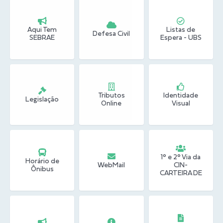
Conheça Delfim Moreira
Aqui Tem
Listas de
JORNADA DO PATRIMÔNIO
Defesa Civil
SEBRAE
Espera - UBS
Requerimento
Arquivos para Download
Links
Tributos
Identidade
Legislação
Online
Visual
Contratos
1° e 2° Via da
Horário de
WebMail
CIN-
Ônibus
CARTEIRA DE
IDENTIDADE
NACIONAL