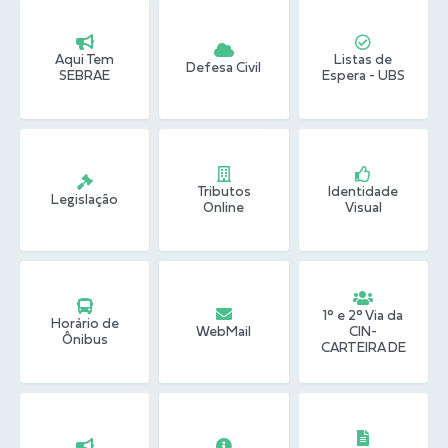
Conheça Delfim Moreira
Aqui Tem
Listas de
JORNADA DO PATRIMÔNIO
Defesa Civil
SEBRAE
Espera - UBS
Requerimento
Arquivos para Download
Links
Tributos
Identidade
Legislação
Online
Visual
Contratos
1° e 2° Via da
Horário de
WebMail
CIN-
Ônibus
CARTEIRA DE
IDENTIDADE
NACIONAL