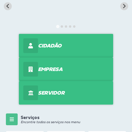
Transparência
Turismo
Editais
CIDADÃO
CAPINA ECOLÓGICA
Listas de Espera - Unidade Básica de Saúde
EMPRESA
Defesa Civil
AQUI TEM SEBRAE
SERVIDOR
DOCUMENTOS
ALDIR BLANC 2025
Cultura
Serviços
Encontre todos os serviços nos menu
Meio Ambiente